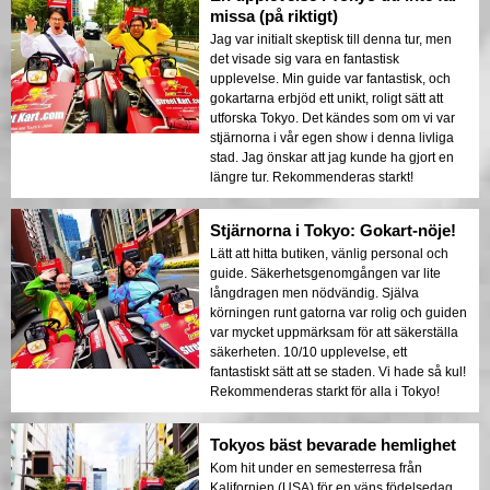
missa (på riktigt)
Jag var initialt skeptisk till denna tur, men
det visade sig vara en fantastisk
upplevelse. Min guide var fantastisk, och
gokartarna erbjöd ett unikt, roligt sätt att
utforska Tokyo. Det kändes som om vi var
stjärnorna i vår egen show i denna livliga
stad. Jag önskar att jag kunde ha gjort en
längre tur. Rekommenderas starkt!
Stjärnorna i Tokyo: Gokart-nöje!
Lätt att hitta butiken, vänlig personal och
guide. Säkerhetsgenomgången var lite
långdragen men nödvändig. Själva
körningen runt gatorna var rolig och guiden
var mycket uppmärksam för att säkerställa
säkerheten. 10/10 upplevelse, ett
fantastiskt sätt att se staden. Vi hade så kul!
Rekommenderas starkt för alla i Tokyo!
Tokyos bäst bevarade hemlighet
Kom hit under en semesterresa från
Kalifornien (USA) för en väns födelsedag.