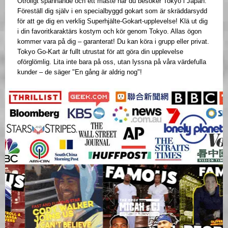
Otroligt spännande och ett måste när du besöker Tokyo i Japan.
Föreställ dig själv i en specialbyggd gokart som är skräddarsydd
för att ge dig en verklig Superhjälte-Gokart-upplevelse! Klä ut dig
i din favoritkaraktärs kostym och kör genom Tokyo. Allas ögon
kommer vara på dig – garanterat! Du kan köra i grupp eller privat.
Tokyo Go-Kart är fullt utrustat för att göra din upplevelse
oförglömlig. Lita inte bara på oss, utan lyssna på våra värdefulla
kunder – de säger "En gång är aldrig nog"!