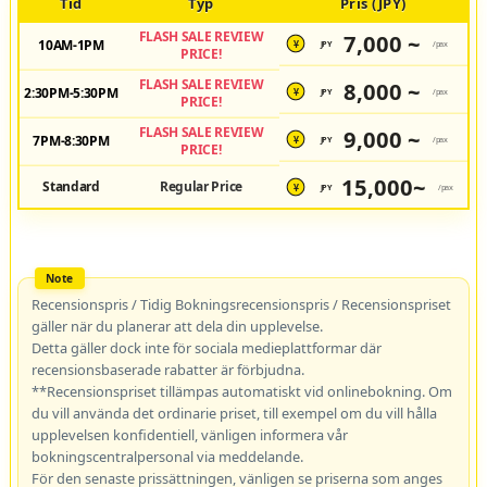
Tid
Typ
Pris (JPY)
FLASH SALE REVIEW
7,000 ~
10AM-1PM
JPY
/pax
¥
PRICE!
FLASH SALE REVIEW
8,000 ~
2:30PM-5:30PM
JPY
/pax
¥
PRICE!
FLASH SALE REVIEW
9,000 ~
7PM-8:30PM
JPY
/pax
¥
PRICE!
15,000~
Standard
Regular Price
JPY
/pax
¥
Recensionspris / Tidig Bokningsrecensionspris / Recensionspriset
gäller när du planerar att dela din upplevelse.
Detta gäller dock inte för sociala medieplattformar där
recensionsbaserade rabatter är förbjudna.
**Recensionspriset tillämpas automatiskt vid onlinebokning. Om
du vill använda det ordinarie priset, till exempel om du vill hålla
upplevelsen konfidentiell, vänligen informera vår
bokningscentralpersonal via meddelande.
För den senaste prissättningen, vänligen se priserna som anges