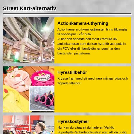
Street Kart-alternativ
Actionkamera-uthyrning
Actionkamera-uthyrningstjänsten finns tillgänglig
till specialpris i vår butik.
Vi har den senaste och mest kraftfulla 4K-
actionkameran som du kan hyra för att spela in
din POV eller din familj/vänner som har den
bästa tiden på gatorna.
Hyrestillbehör
Kryssa fram med stil med våra många roliga och
flippade tillbehör!
Hyreskostymer
Hur kan du säga att du hade en 'Verklig
Superhjälte-Gokartupplevelse' utan att klä ut dig