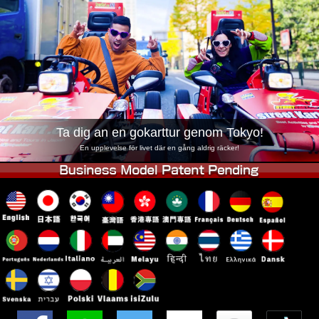
Företag
Boka
Byt butik
Tokyo Shinagawa
Tokyo Akihabara#1
Tokyo Akihabara#2
Tokyo Shibuya
Tokyo Shibuya Annex
Tokyo Bay
Tokyo Asakusa
Osaka
Ta dig an en gokarttur genom Tokyo!
Okinawa
En upplevelse för livet där en gång aldrig räcker!