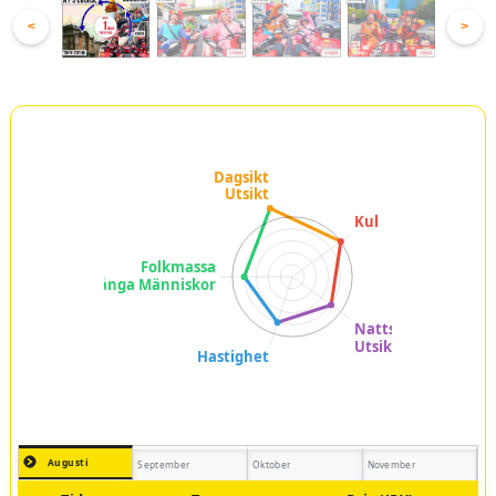
<
>
Augusti
September
Oktober
November