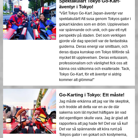
Spektakulärt Tokyo Go-Kart-
äventyr i Tokyo!
"Vårt Tokyo Go-Kart Japan-äventyr var
spektakulärt! Att susa genom Tokyos gator i
gokart kändes som en dröm. Upplevelsen
var spännande och unik, och gav ett nytt
perspektiv på staden. Det som verkligen
gjorde vår dag speciell var de fantastiska
guiderna. Deras energi var smittsam, och
deras djupa kunskap om Tokyo tillförde så
mycket till upplevelsen. Deras entusiasm,
professionalism och vänlighet fick oss att
känna oss välkomna och exalterade. Tack,
Tokyo Go-Kart, för ett äventyr vi aldrig
kommer att glömma!"
Go-Karting i Tokyo: Ett måste!
Jag måste erkänna att jag var lite skeptisk,
och trodde att detta var en av de där
sakerna som lät mycket häftigare än vad
det egentligen skulle vara. Jag är glad att
rapportera att jag hade fel! Det var så kul!
Det var så spännande att köra runt på
Tokyos gator i en gokart och kostymerna,