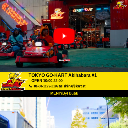
TOKYO GO-KART Akihabara #1
OPEN 10:00-22:00
📞+81-80-1199-1199
📧
shina@kart.st
MENY/Byt butik
HEM
Om oss
Specifikationer
Pris
Hitta hit
Röster
FAQ