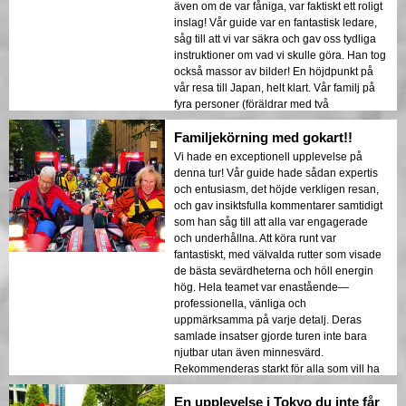
även om de var fåniga, var faktiskt ett roligt
inslag! Vår guide var en fantastisk ledare,
såg till att vi var säkra och gav oss tydliga
instruktioner om vad vi skulle göra. Han tog
också massor av bilder! En höjdpunkt på
vår resa till Japan, helt klart. Vår familj på
fyra personer (föräldrar med två
universitetsstudenter) älskade det!
Familjekörning med gokart!!
Vi hade en exceptionell upplevelse på
denna tur! Vår guide hade sådan expertis
och entusiasm, det höjde verkligen resan,
och gav insiktsfulla kommentarer samtidigt
som han såg till att alla var engagerade
och underhållna. Att köra runt var
fantastiskt, med välvalda rutter som visade
de bästa sevärdheterna och höll energin
hög. Hela teamet var enastående—
professionella, vänliga och
uppmärksamma på varje detalj. Deras
samlade insatser gjorde turen inte bara
njutbar utan även minnesvärd.
Rekommenderas starkt för alla som vill ha
en fantastisk tid och köra runt i Tokyo!
En upplevelse i Tokyo du inte får