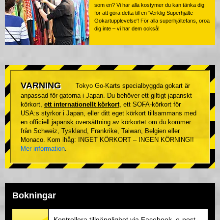
som en? Vi har alla kostymer du kan tänka dig
för att göra detta till en 'Verklig Superhjälte-
Gokartupplevelse'! För alla superhjältefans, oroa
dig inte – vi har dem också!
VARNING
Tokyo Go-Karts specialbyggda gokart är
anpassad för gatorna i Japan. Du behöver ett giltigt japanskt
körkort,
ett internationellt körkort
, ett SOFA-körkort för
USA:s styrkor i Japan, eller ditt eget körkort tillsammans med
en officiell japansk översättning av körkortet om du kommer
från Schweiz, Tyskland, Frankrike, Taiwan, Belgien eller
Monaco. Kom ihåg: INGET KÖRKORT – INGEN KÖRNING!!
Mer information
.
Bokningar
Kontrollera tillgänglighet via Facebook, e-post,