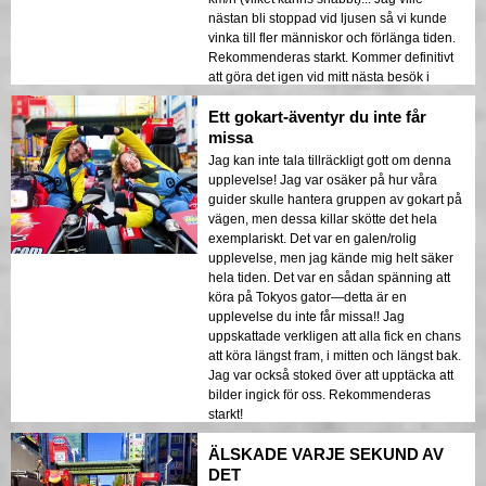
nästan bli stoppad vid ljusen så vi kunde
vinka till fler människor och förlänga tiden.
Rekommenderas starkt. Kommer definitivt
att göra det igen vid mitt nästa besök i
Tokyo.
Ett gokart-äventyr du inte får
missa
Jag kan inte tala tillräckligt gott om denna
upplevelse! Jag var osäker på hur våra
guider skulle hantera gruppen av gokart på
vägen, men dessa killar skötte det hela
exemplariskt. Det var en galen/rolig
upplevelse, men jag kände mig helt säker
hela tiden. Det var en sådan spänning att
köra på Tokyos gator—detta är en
upplevelse du inte får missa!! Jag
uppskattade verkligen att alla fick en chans
att köra längst fram, i mitten och längst bak.
Jag var också stoked över att upptäcka att
bilder ingick för oss. Rekommenderas
starkt!
ÄLSKADE VARJE SEKUND AV
DET