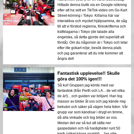
Hittade denna butik via en Google-sökning
efter att ha sett en TikTok-video om Go-Kart
Street-körning i Tokyo. Killarna här var
interaktiva och mycket hjälpsamma, de såg
till att vi förstod reglerna, föreskrifterna och
trafiklagarna i Tokyo (de talade alla
engelska, så detta gjorde det superlätt att
förstå). Om du någonsin är i Tokyo och letar
efter lite gokart-nöje, besök denna plats
och jag garanterar att du inte kommer att
ångra det!
Fantastisk upplevelse!! Skulle
göra det 100% igen!!!
Så kul! Gruppen jag körde med var
fantastisk (från Perth och LA... de vet vilka
de är!)... och guiden var briljant. Han tog
massor av bilder åt oss och jag kände mig
bekväm och säker på vägen hela tiden. Vår
grupp var som kändisar i drygt en timme,
då alla vinkade och tog bilder av oss.
Medan det var så kul att sätta ner
gaspedalen och nå hastigheter runt 50
km/h (vilket känns snabbt)... Jag ville