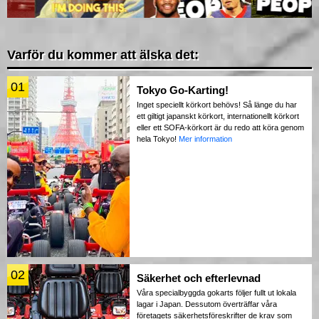
Varför du kommer att älska det:
01
Tokyo Go-Karting!
Inget speciellt körkort behövs! Så länge du har
ett giltigt japanskt körkort, internationellt körkort
eller ett SOFA-körkort är du redo att köra genom
hela Tokyo!
Mer information
02
Säkerhet och efterlevnad
Våra specialbyggda gokarts följer fullt ut lokala
lagar i Japan. Dessutom överträffar våra
företagets säkerhetsföreskrifter de krav som