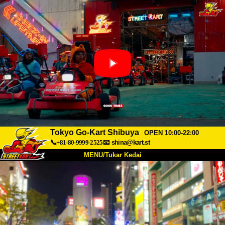
Tokyo Go-Kart Shibuya
OPEN 10:00-22:00
📞+81-80-9999-2525
📧
shina@kart.st
MENU/Tukar Kedai
UTAMA
Tentang
Spesifikasi
Harga
Akses
Suara
Soalan Lazim