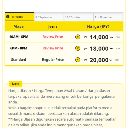
8 / Ogos
9 / September
10 / Oktober
11 / November
Masa
Jenis
Harga (JPY)
14,000 ~
10AM - 6PM
Review Price
JPY
/pax
¥
18,000 ~
6PM - 8PM
Review Price
JPY
/pax
¥
20,000~
Standard
Regular Price
JPY
/pax
¥
Harga Ulasan / Harga Tempahan Awal Ulasan / Harga Ulasan
terpakai apabila anda merancang untuk berkongsi pengalaman
anda.
Walau bagaimanapun, ini tidak terpakai pada platform media
sosial di mana diskaun berdasarkan ulasan adalah dilarang.
**Harga Ulasan digunakan secara automatik semasa tempahan
dalam talian. Jika anda ingin menggunakan harga biasa,