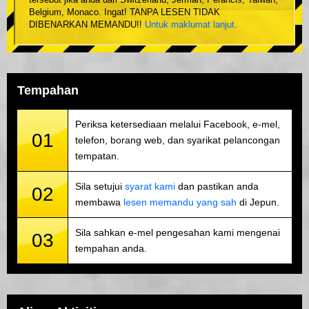
tersebut jika anda dari Switzerland, Jerman, Perancis, Taiwan,
Belgium, Monaco. Ingat! TANPA LESEN TIDAK
DIBENARKAN MEMANDU!!
Untuk maklumat lanjut
.
Tempahan
Periksa ketersediaan melalui Facebook, e-mel,
01
telefon, borang web, dan syarikat pelancongan
tempatan.
Sila setujui
syarat kami
dan pastikan anda
02
membawa
lesen memandu yang sah
di Jepun.
Sila sahkan e-mel pengesahan kami mengenai
03
tempahan anda.