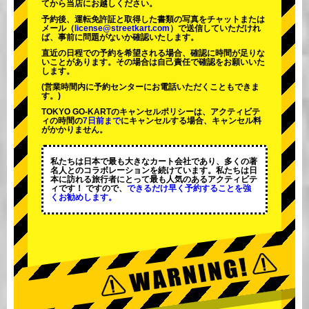
てから当店にお越しください。
予約後、運転免許証と取得した書類の写真をチャットまたは
メール（
license@streetkart.com
）で送信していただけれ
ば、事前に問題がないか確認いたします。
直近の日程での予約を希望される場合、確認に時間が足りな
いことがあります。その場合は自己責任で確認をお願いいた
します。
(営業時間内に予約センターにお電話いただくこともできま
す。)
TOKYO GO-KARTのキャンセルポリシーは、アクティビテ
ィの時間の
7日前まで
にキャンセルする場合、キャンセル料
がかかりません。
私たちは日本で最も大きなカート会社であり、
多くの著
名人
とのコラボレーションを続けています。私たちは日
本に訪れる旅行者にとって
最も人気のあるアクティビテ
ィ
です！ ですので、
できるだけ早く予約することを強
くお勧めします。