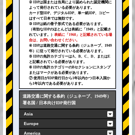
② IDPは国または当局により認められた認定機関に
よって発行されている必要があります。
カード型IDP、デジタルIDP、単一紙IDP、コピー
はすべて日本では無効です。
③ IDPは紙の冊子形式である必要があります。
（有効なIDPのほとんどは表紙に「1949」と記載さ
れています。）
表紙に「1968」と記載されている場
合は、お問い合わせください。
④ IDPは道路交通に関する条約（ジュネーブ、1949
年）に従って発行されている必要があります。
⑤ IDPの免許カテゴリーはA、B、C、D、またはE
と記載されている必要があります。
⑥ IDPの免許カテゴリーのBセクションにスタンプ
またはマークがある必要があります。
⑦ 使用日がIDP発行日から1年以内かつ日本入国か
ら1年以内である必要があります。
道路交通に関する条約（ジュネーブ、1949年）
署名国 / 日本向けIDP発行国
Asia
Europe
America