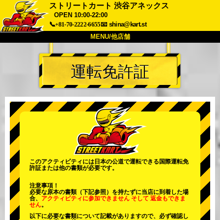
ストリートカート 渋谷アネックス
OPEN 10:00-22:00
📞+81-70-2222-6655
📧
shina@kart.st
MENU/他店舗
トップ
運転免許証
概要
車両
価格
アクセス
評価
FAQ
会社
予約
他店舗
東京 品川
東京 秋葉原 #1
東京 秋葉原 #2
東京 渋谷
このアクティビティには日本の公道で運転できる国際運転免
東京 渋谷アネックス
東京ベイ
許証または他の書類が必要です。
東京 浅草
大阪
注意事項！
必要な原本の書類（下記参照）を持たずに当店に到着した場
沖縄
合、
アクティビティに参加できません
そして
返金もできま
せん
。
以下に必要な書類について記載がありますので、必ず確認し