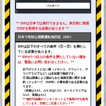
パスポート
** IDPは日本では発行できません。来日前に母国
でIDPを取得する必要があります **
日本で有効な国際運転免許証（IDP）
IDPは以下のすべての条件（①～⑦）を満たし
ている必要があります。
** IDPが1つ以上の条件を満たしていない場合
は、緊急にお問い合わせください。**
以下のリストにない国（メキシコ、クウェート、サ
ウジアラビアなど）は未加盟で無効です。
① 国は国連により認められた道路交通に関する条
約（ジュネーブ、1949年）の署名国である必要があ
ります。
（米国はAAA、カナダはCAA、オーストラリアは
AAA、英国はAA）
** 無許可組織がインターネット上で偽造IDPを販売
しています。詐欺にご注意ください！**