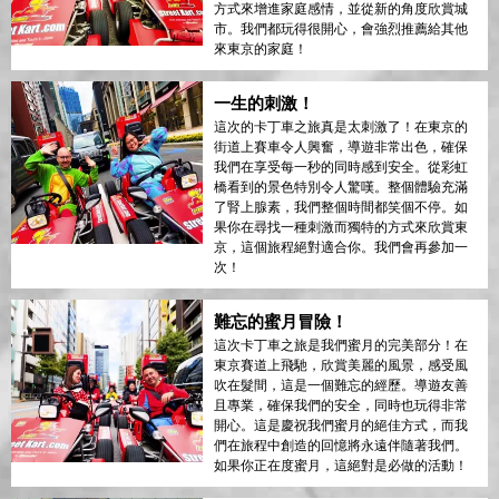
方式來增進家庭感情，並從新的角度欣賞城
市。我們都玩得很開心，會強烈推薦給其他
來東京的家庭！
一生的刺激！
這次的卡丁車之旅真是太刺激了！在東京的
街道上賽車令人興奮，導遊非常出色，確保
我們在享受每一秒的同時感到安全。從彩虹
橋看到的景色特別令人驚嘆。整個體驗充滿
了腎上腺素，我們整個時間都笑個不停。如
果你在尋找一種刺激而獨特的方式來欣賞東
京，這個旅程絕對適合你。我們會再參加一
次！
難忘的蜜月冒險！
這次卡丁車之旅是我們蜜月的完美部分！在
東京賽道上飛馳，欣賞美麗的風景，感受風
吹在髮間，這是一個難忘的經歷。導遊友善
且專業，確保我們的安全，同時也玩得非常
開心。這是慶祝我們蜜月的絕佳方式，而我
們在旅程中創造的回憶將永遠伴隨著我們。
如果你正在度蜜月，這絕對是必做的活動！