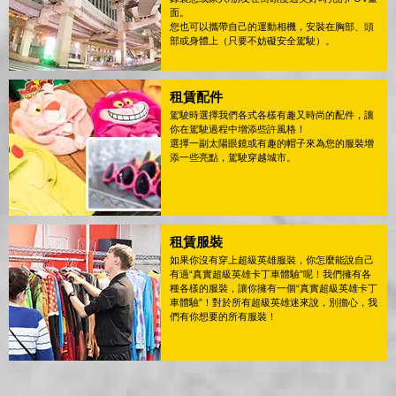
面。
您也可以攜帶自己的運動相機，安裝在胸部、頭
部或身體上（只要不妨礙安全駕駛）。
租賃配件
駕駛時選擇我們各式各樣有趣又時尚的配件，讓
你在駕駛過程中增添些許風格！
選擇一副太陽眼鏡或有趣的帽子來為您的服裝增
添一些亮點，駕駛穿越城市。
租賃服裝
如果你沒有穿上超級英雄服裝，你怎麼能說自己
有過“真實超級英雄卡丁車體驗”呢！我們擁有各
種各樣的服裝，讓你擁有一個“真實超級英雄卡丁
車體驗”！對於所有超級英雄迷來說，別擔心，我
們有你想要的所有服裝！