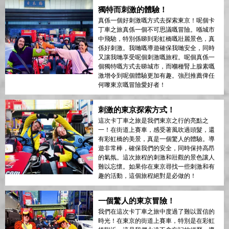
獨特而刺激的體驗！
真係一個好刺激嘅方式去探索東京！呢個卡
丁車之旅真係一個不可思議嘅冒險。喺城市
中飛馳，特別係睇到彩虹橋嘅壯麗景色，真
係好刺激。我哋嘅導遊確保我哋安全，同時
又讓我哋享受呢個刺激嘅旅程。呢個真係一
個獨特嘅方式去睇城市，而嗰種腎上腺素嘅
激增令到呢個體驗更加有趣。強烈推薦俾任
何嚟東京嘅冒險愛好者！
刺激的東京探索方式！
這次卡丁車之旅是我們東京之行的亮點之
一！在街道上賽車，感受著風吹過頭髮，還
有彩虹橋的美景，真是一個驚人的體驗。導
遊非常棒，確保我們的安全，同時保持高昂
的氣氛。這次旅程的刺激和壯觀的景色讓人
難以忘懷。如果你在東京尋找一些刺激和有
趣的活動，這個旅程絕對是必做的！
一個驚人的東京冒險！
我們在這次卡丁車之旅中度過了難以置信的
時光！在東京的街道上賽車，特別是在彩虹