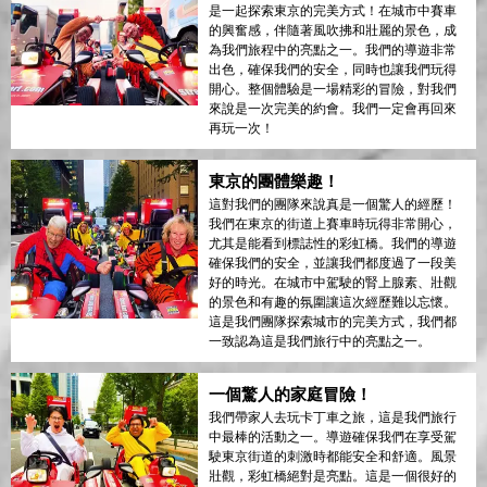
是一起探索東京的完美方式！在城市中賽車
的興奮感，伴隨著風吹拂和壯麗的景色，成
為我們旅程中的亮點之一。我們的導遊非常
出色，確保我們的安全，同時也讓我們玩得
開心。整個體驗是一場精彩的冒險，對我們
來說是一次完美的約會。我們一定會再回來
再玩一次！
東京的團體樂趣！
這對我們的團隊來說真是一個驚人的經歷！
我們在東京的街道上賽車時玩得非常開心，
尤其是能看到標誌性的彩虹橋。我們的導遊
確保我們的安全，並讓我們都度過了一段美
好的時光。在城市中駕駛的腎上腺素、壯觀
的景色和有趣的氛圍讓這次經歷難以忘懷。
這是我們團隊探索城市的完美方式，我們都
一致認為這是我們旅行中的亮點之一。
一個驚人的家庭冒險！
我們帶家人去玩卡丁車之旅，這是我們旅行
中最棒的活動之一。導遊確保我們在享受駕
駛東京街道的刺激時都能安全和舒適。風景
壯觀，彩虹橋絕對是亮點。這是一個很好的