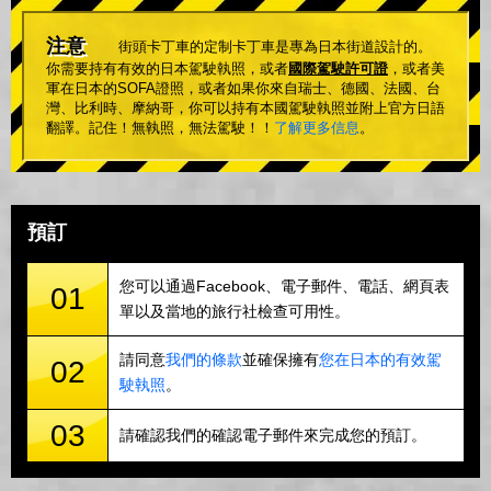
注意
街頭卡丁車的定制卡丁車是專為日本街道設計的。
你需要持有有效的日本駕駛執照，或者
國際駕駛許可證
，或者美
軍在日本的SOFA證照，或者如果你來自瑞士、德國、法國、台
灣、比利時、摩納哥，你可以持有本國駕駛執照並附上官方日語
翻譯。記住！無執照，無法駕駛！！
了解更多信息
。
預訂
您可以通過Facebook、電子郵件、電話、網頁表
01
單以及當地的旅行社檢查可用性。
請同意
我們的條款
並確保擁有
您在日本的有效駕
02
駛執照
。
03
請確認我們的確認電子郵件來完成您的預訂。