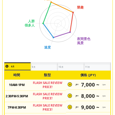
8月
9月
10月
11月
時間
類型
價格 (JPY)
FLASH SALE REVIEW
7,000 ~
10AM-1PM
JPY
/pax
¥
PRICE!
FLASH SALE REVIEW
8,000 ~
2:30PM-5:30PM
JPY
/pax
¥
PRICE!
FLASH SALE REVIEW
9,000 ~
7PM-8:30PM
JPY
/pax
¥
PRICE!