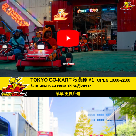
TOKYO GO-KART 秋葉原 #1
OPEN 10:00-22:00
📞+81-80-1199-1199
📧
shina@kart.st
菜單/更換店鋪
首頁
關於
規格
價格
交通方式
顧客聲音
常見問題