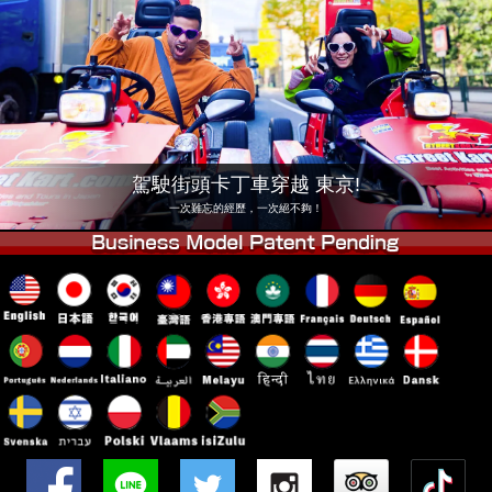
公司
預訂
更換店鋪
東京 品川 #1
東京 秋葉原 #1
東京 秋葉原 #2
東京 澀谷
東京 澀谷附店
東京灣
駕駛街頭卡丁車穿越 東京!
東京 淺草
大阪
一次難忘的經歷，一次絕不夠！
沖繩