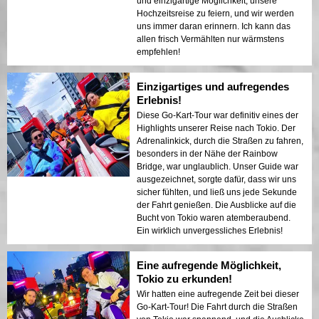
und einzigartige Möglichkeit, unsere
Hochzeitsreise zu feiern, und wir werden
uns immer daran erinnern. Ich kann das
allen frisch Vermählten nur wärmstens
empfehlen!
Einzigartiges und aufregendes
Erlebnis!
Diese Go-Kart-Tour war definitiv eines der
Highlights unserer Reise nach Tokio. Der
Adrenalinkick, durch die Straßen zu fahren,
besonders in der Nähe der Rainbow
Bridge, war unglaublich. Unser Guide war
ausgezeichnet, sorgte dafür, dass wir uns
sicher fühlten, und ließ uns jede Sekunde
der Fahrt genießen. Die Ausblicke auf die
Bucht von Tokio waren atemberaubend.
Ein wirklich unvergessliches Erlebnis!
Eine aufregende Möglichkeit,
Tokio zu erkunden!
Wir hatten eine aufregende Zeit bei dieser
Go-Kart-Tour! Die Fahrt durch die Straßen