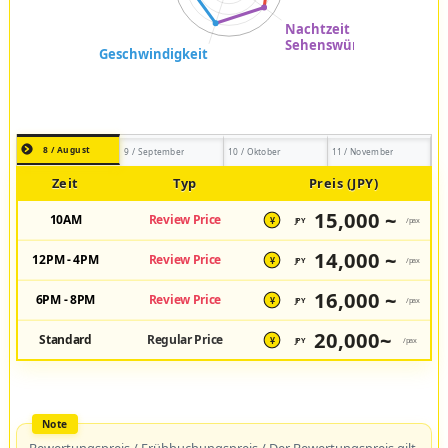
8 / August
9 / September
10 / Oktober
11 / November
Zeit
Typ
Preis (JPY)
15,000 ~
10AM
Review Price
JPY
/pax
¥
14,000 ~
12PM - 4PM
Review Price
JPY
/pax
¥
16,000 ~
6PM - 8PM
Review Price
JPY
/pax
¥
20,000~
Standard
Regular Price
JPY
/pax
¥