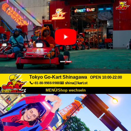
Tokyo Go-Kart Shinagawa
OPEN 10:00-22:00
📞+81-80-9988-9988
📧
shina@kart.st
MENÜ/Shop wechseln
START
Über uns
Spezifikationen
Preise
Anfahrt
Bewertungen
FAQ